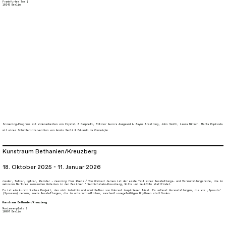
Frankfurter Tor 1
10243 Berlin
Screening-Programm mit Videoarbeiten von
Crystal Z Campbell
,
Ellinor Aurora Aasgaard & Zayne Armstrong
,
John Smith
,
Laura Nitsch
,
Marta Popivoda
mit einer Schattenintervention von Anaïs Senli & Eduardo da Conceição
Kunstraum Bethanien/Kreuzberg
18. Oktober 2025 - 11. Januar 2026
Louder, Taller, Uglier, Weirder - Learning from Weeds / Von Unkraut lernen
ist der erste Teil einer Ausstellungs- und Veranstaltungsreihe, die in
mehreren Berliner kommunalen Galerien in den Bezirken Friedrichshain-Kreuzberg, Mitte und Neukölln stattfindet.
Es ist ein kuratorisches Projekt, das sich intuitiv und unmittelbar von Unkraut inspirieren lässt. Es umfasst Veranstaltungen, die wir „Sprouts“
(Sprossen) nennen, sowie Ausstellungen, die in unterschiedlichen, manchmal unregelmäßigen Rhythmen stattfinden.
Kunstraum Bethanien/Kreuzberg
Mariannenplatz 2
10997 Berlin