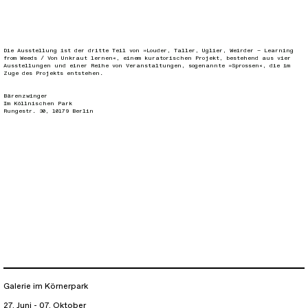
Die Ausstellung ist der dritte Teil von
»Louder, Taller, Uglier, Weirder – Learning
from Weeds / Von Unkraut lernen«
, einem kuratorischen Projekt, bestehend aus vier
Ausstellungen und einer Reihe von Veranstaltungen, sogenannte »Sprossen«, die im
Zuge des Projekts entstehen.
Bärenzwinger
Im Köllnischen Park
Rungestr. 30, 10179 Berlin
Galerie im Körnerpark
27. Juni - 07. Oktober