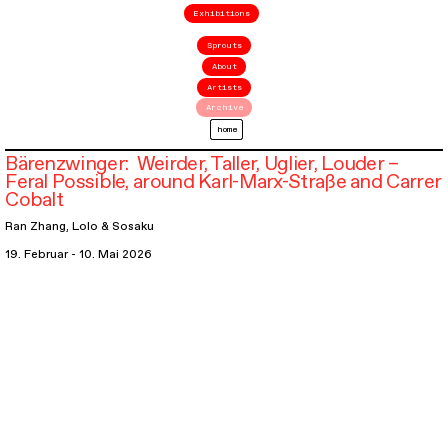
Exhibitions
Sprouts
About
Artists
Archive
home
Bärenzwinger: Weirder, Taller, Uglier, Louder –
Feral Possible, around Karl-Marx-Straße and Carrer
Cobalt
Ran Zhang
,
Lolo & Sosaku
19. Februar - 10. Mai 2026