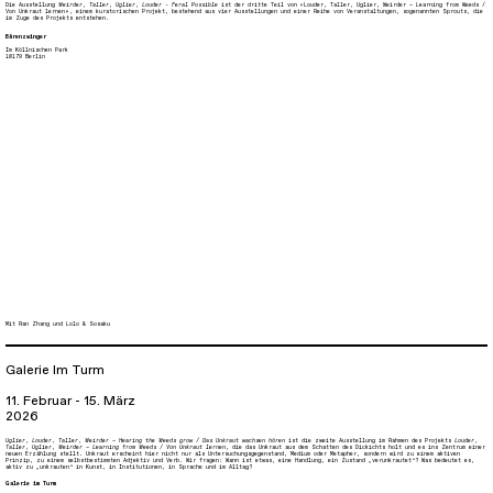
Die Ausstellung
Weirder, Taller, Uglier, Louder - Feral Possible
ist der dritte Teil von
»Louder, Taller, Uglier, Weirder – Learning from Weeds /
Von Unkraut lernen«
, einem kuratorischen Projekt, bestehend aus vier Ausstellungen und einer Reihe von Veranstaltungen, sogenannten Sprouts, die
im Zuge des Projekts entstehen.
Bärenzwinger
Im Köllnischen Park
10179 Berlin
Mit
Ran Zhang
und
Lolo & Sosaku
Galerie Im Turm
11. Februar - 15. März
2026
Uglier, Louder, Taller, Weirder – Hearing the Weeds grow / Das Unkraut wachsen hören
ist die zweite Ausstellung im Rahmen des Projekts
Louder,
Taller, Uglier, Weirder – Learning from Weeds / Von Unkraut lernen,
die das Unkraut aus dem Schatten des Dickichts holt und es ins Zentrum einer
neuen Erzählung stellt. Unkraut erscheint hier nicht nur als Untersuchungsgegenstand, Medium oder Metapher, sondern wird zu einem aktiven
Prinzip, zu einem selbstbestimmten Adjektiv und Verb. Wir fragen: Wann ist etwas, eine Handlung, ein Zustand „verunkrautet“? Was bedeutet es,
aktiv zu „unkrauten“ in Kunst, in Institutionen, in Sprache und im Alltag?
Galerie im Turm