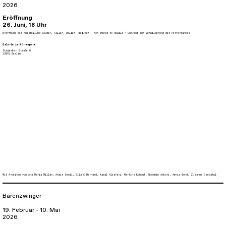
2026
Eröffnung
26. Juni, 18 Uhr
Eröffnung der Ausstellung
Louder, Taller, Uglier, Weirder - For Weeds to Rewild / Unkraut zur Verwilderung
mit Performances
Galerie im Körnerpark
Schierker Straße 8
12051 Berlin
Mit Arbeiten von
Ana María Millán
,
Anaïs Senli
,
Ella C Bernard
,
Kamal Aljafari
,
Martins Kohout
,
Nooshin Askari
,
Xenia Bond
,
Zuzanna Czebatul
Bärenzwinger
19. Februar - 10. Mai
2026